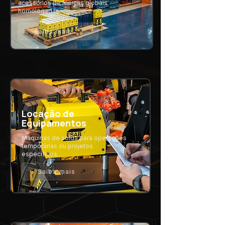
acessórios de marcas globais
homologadas.
Saiba mais
Locação de
Equipamentos
Máquinas de solda para operações
temporárias ou projetos
específicos.
Saiba mais