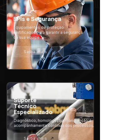
EPIs e Segurança
Equipamentos de proteção
certificados para garantir a segurança
da sua equipe.
Saiba mais
Suporte
Técnico
Especializado
Diagnóstico, homologação, manutenção e
acompanhamento contínuo dos processos.
Saiba mais