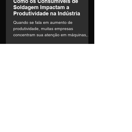
Como os Consumíveis de
Soldagem Impactam a
Produtividade na Indústria
Quando se fala em aumento de
produtividade, muitas empresas
concentram sua atenção em máquinas,
automação e mão de obra. o entanto,
existe um fator frequentemente
subestimado que influencia diretamente a
eficiência operacional: a escolha dos
consumíveis de soldagem.
Entre em contato
Nosso time técnico está pronto
para entender suas
necessidades e construir a
melhor solução.
Telefone:
(14) 3435-1036
E-mail:
vendas1@soldage.com.br