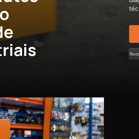
dia
co
téc
de
riais
Noss