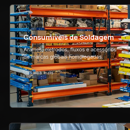
Consumíveis de Soldagem
Arames, eletrodos, fluxos e acessórios
de marcas globais homologadas.
Saiba mais