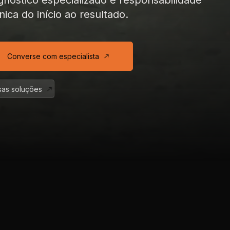
gnóstico especializado
e responsabilidade
nica
do início ao resultado.
Converse com especialista
as soluções