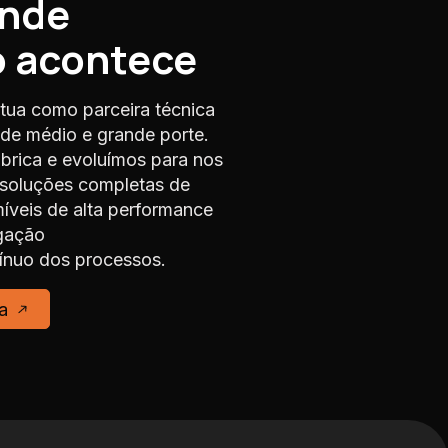
onde
o acontece
tua como parceira técnica
s de médio e grande porte.
rica e evoluímos para nos
 soluções completas de
veis de alta performance
gação
nuo dos processos.
a