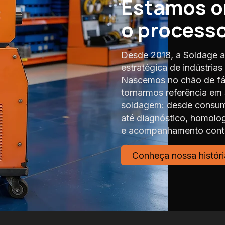
Estamos 
o process
Desde 2018, a Soldage a
estratégica de indústria
Nascemos no chão de fáb
tornarmos referência em
soldagem: desde consumí
até diagnóstico, homolo
e acompanhamento contí
Conheça nossa históri