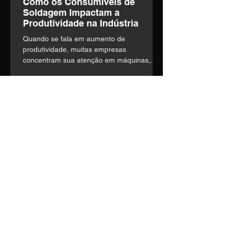
Como os Consumíveis de
Soldagem Impactam a
Produtividade na Indústria
Quando se fala em aumento de
produtividade, muitas empresas
concentram sua atenção em máquinas,
automação e mão de obra. o entanto,
existe um fator frequentemente
subestimado que influencia diretamente a
eficiência operacional: a escolha dos
consumíveis de soldagem.
Entre em contato
Nosso time técnico está pronto
para entender suas
necessidades e construir a
melhor solução.
Telefone:
(14) 3435-1036
E-mail:
vendas1@soldage.com.br