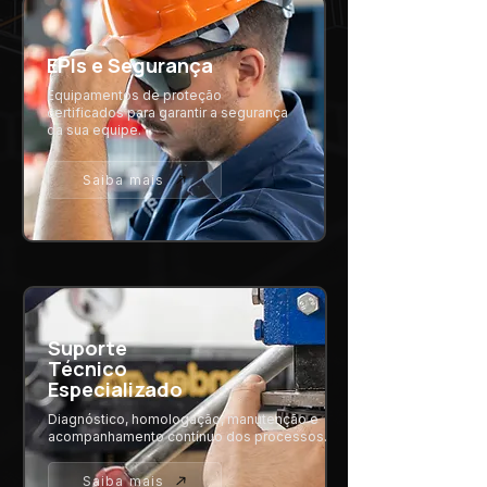
EPIs e Segurança
Equipamentos de proteção
certificados para garantir a segurança
da sua equipe.
Saiba mais
Suporte
Técnico
Especializado
Diagnóstico, homologação, manutenção e
acompanhamento contínuo dos processos.
Saiba mais