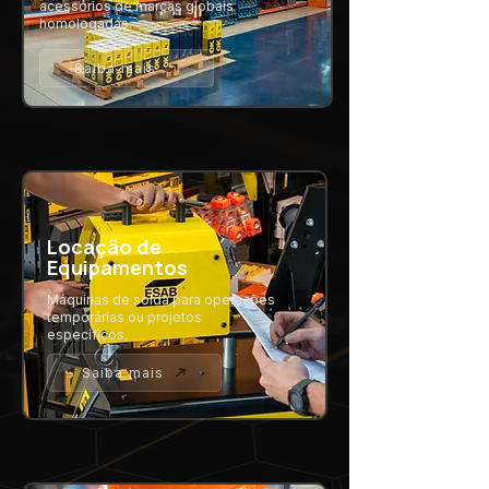
acessórios de marcas globais
homologadas.
Saiba mais
Locação de
Equipamentos
Máquinas de solda para operações
temporárias ou projetos
específicos.
Saiba mais