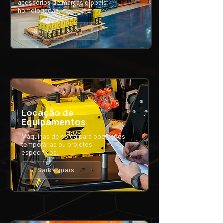
acessórios de marcas globais
homologadas.
Saiba mais
Locação de
Equipamentos
Máquinas de solda para operações
temporárias ou projetos
específicos.
Saiba mais