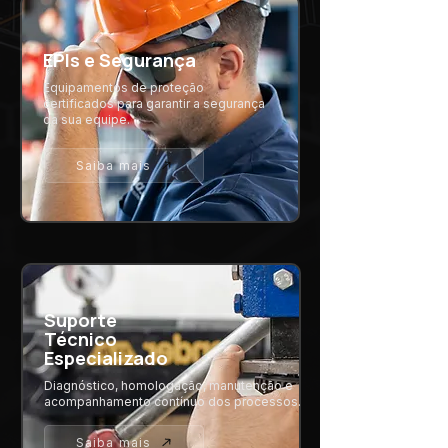
EPIs e Segurança
Equipamentos de proteção
certificados para garantir a segurança
da sua equipe.
Saiba mais
Suporte
Técnico
Especializado
Diagnóstico, homologação, manutenção e
acompanhamento contínuo dos processos.
Saiba mais