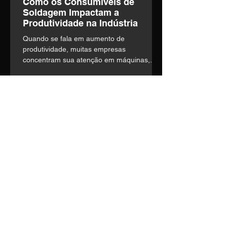
Como os Consumíveis de
Soldagem Impactam a
Produtividade na Indústria
Quando se fala em aumento de
produtividade, muitas empresas
concentram sua atenção em máquinas,
automação e mão de obra. o entanto,
existe um fator frequentemente
subestimado que influencia diretamente a
eficiência operacional: a escolha dos
consumíveis de soldagem.
Entre em contato
Nosso time técnico está pronto
para entender suas
necessidades e construir a
melhor solução.
Telefone:
(14) 3435-1036
E-mail:
vendas1@soldage.com.br