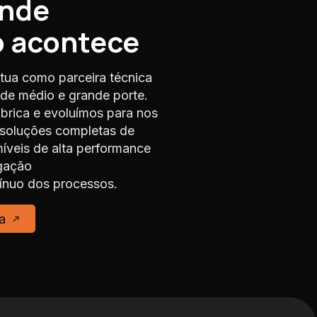
onde
o acontece
tua como parceira técnica
s de médio e grande porte.
rica e evoluímos para nos
 soluções completas de
veis de alta performance
gação
nuo dos processos.
a