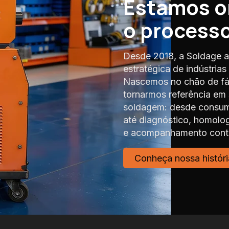
Estamos 
o process
Desde 2018, a Soldage a
estratégica de indústria
Nascemos no chão de fáb
tornarmos referência em
soldagem: desde consumí
até diagnóstico, homolo
e acompanhamento contí
Conheça nossa históri