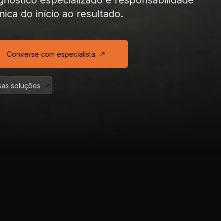
gnóstico especializado
e responsabilidade
nica
do início ao resultado.
Converse com especialista
as soluções