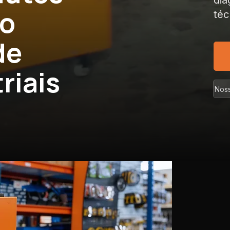
dia
co
téc
de
riais
Noss