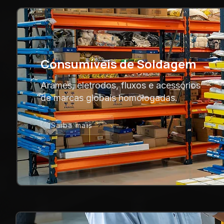
Consumíveis de Soldagem
Arames, eletrodos, fluxos e acessórios
de marcas globais homologadas.
Saiba mais