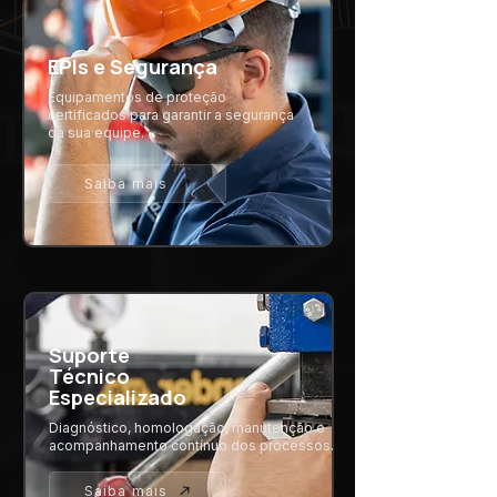
EPIs e Segurança
Equipamentos de proteção
certificados para garantir a segurança
da sua equipe.
Saiba mais
Suporte
Técnico
Especializado
Diagnóstico, homologação, manutenção e
acompanhamento contínuo dos processos.
Saiba mais