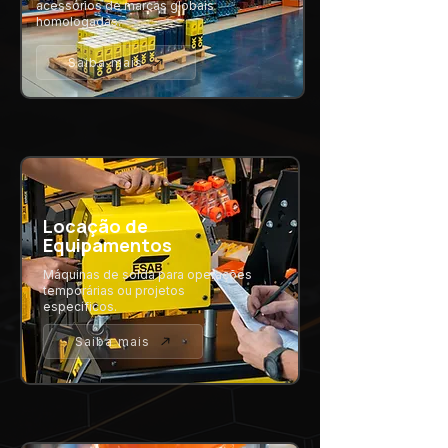
acessórios de marcas globais
homologadas.
Saiba mais
Locação de
Equipamentos
Máquinas de solda para operações
temporárias ou projetos
específicos.
Saiba mais