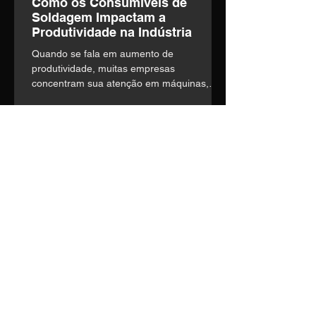
Como os Consumíveis de
Soldagem Impactam a
Produtividade na Indústria
Quando se fala em aumento de
produtividade, muitas empresas
concentram sua atenção em máquinas,
automação e mão de obra. o entanto,
existe um fator frequentemente
subestimado que influencia diretamente a
eficiência operacional: a escolha dos
consumíveis de soldagem.
Entre em contato
Nosso time técnico está pronto
para entender suas
necessidades e construir a
melhor solução.
Telefone:
(14) 3435-1036
E-mail:
vendas1@soldage.com.br