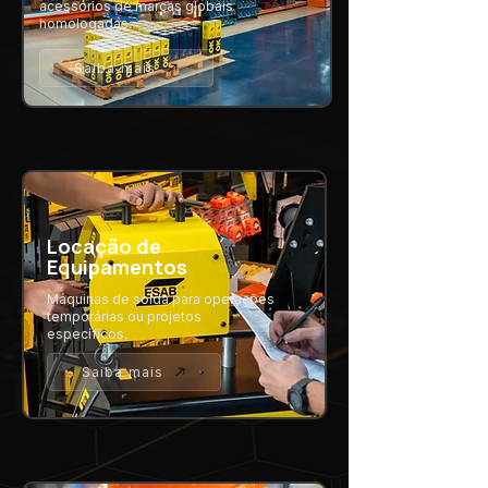
acessórios de marcas globais
homologadas.
Saiba mais
Locação de
Equipamentos
Máquinas de solda para operações
temporárias ou projetos
específicos.
Saiba mais