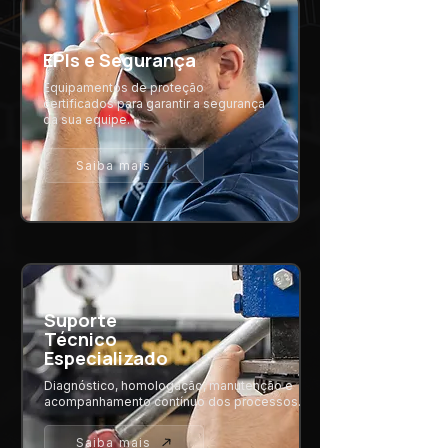
EPIs e Segurança
Equipamentos de proteção
certificados para garantir a segurança
da sua equipe.
Saiba mais
Suporte
Técnico
Especializado
Diagnóstico, homologação, manutenção e
acompanhamento contínuo dos processos.
Saiba mais