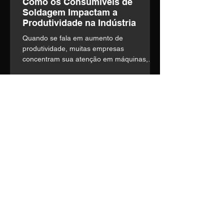
Como os Consumíveis de
Soldagem Impactam a
Produtividade na Indústria
Quando se fala em aumento de
produtividade, muitas empresas
concentram sua atenção em máquinas,
automação e mão de obra. o entanto,
existe um fator frequentemente
subestimado que influencia diretamente a
eficiência operacional: a escolha dos
consumíveis de soldagem.
Entre em contato
Nosso time técnico está pronto
para entender suas
necessidades e construir a
melhor solução.
Telefone:
(14) 3435-1036
E-mail:
vendas1@soldage.com.br