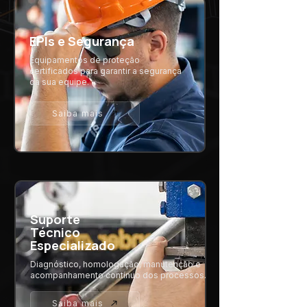
EPIs e Segurança
Equipamentos de proteção
certificados para garantir a segurança
da sua equipe.
Saiba mais
Suporte
Técnico
Especializado
Diagnóstico, homologação, manutenção e
acompanhamento contínuo dos processos.
Saiba mais