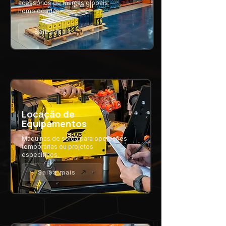
acessórios de marcas globais
homologadas.
Saiba mais
Locação de
Equipamentos
Máquinas de solda para operações
temporárias ou projetos
específicos.
Saiba mais