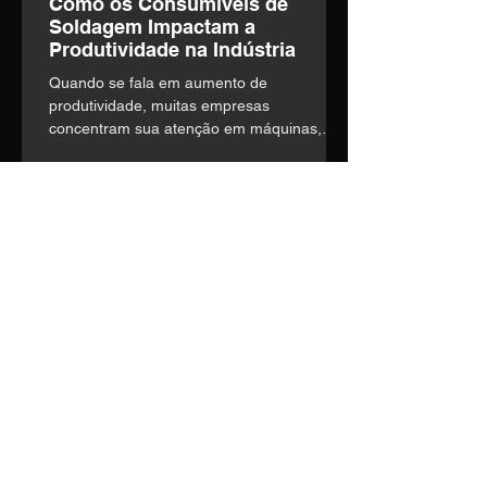
Como os Consumíveis de
Soldagem Impactam a
Produtividade na Indústria
Quando se fala em aumento de
produtividade, muitas empresas
concentram sua atenção em máquinas,
automação e mão de obra. o entanto,
existe um fator frequentemente
subestimado que influencia diretamente a
eficiência operacional: a escolha dos
consumíveis de soldagem.
Entre em contato
Nosso time técnico está pronto
para entender suas
necessidades e construir a
melhor solução.
Telefone:
(14) 3435-1036
E-mail:
vendas1@soldage.com.br