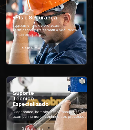
EPIs e Segurança
Equipamentos de proteção
certificados para garantir a segurança
da sua equipe.
Saiba mais
Suporte
Técnico
Especializado
Diagnóstico, homologação, manutenção e
acompanhamento contínuo dos processos.
Saiba mais