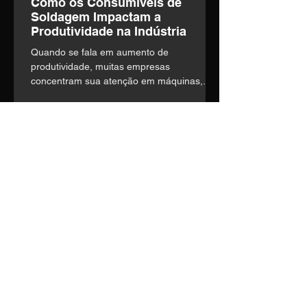
Como os Consumíveis de
Soldagem Impactam a
Produtividade na Indústria
Quando se fala em aumento de
produtividade, muitas empresas
concentram sua atenção em máquinas,
automação e mão de obra. o entanto,
existe um fator frequentemente
subestimado que influencia diretamente a
eficiência operacional: a escolha dos
consumíveis de soldagem.
Entre em contato
Nosso time técnico está pronto
para entender suas
necessidades e construir a
melhor solução.
Telefone:
(14) 3435-1036
E-mail:
vendas1@soldage.com.br