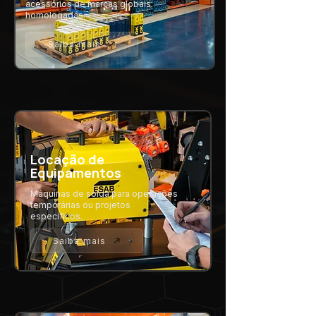
acessórios de marcas globais
homologadas.
Saiba mais
Locação de
Equipamentos
Máquinas de solda para operações
temporárias ou projetos
específicos.
Saiba mais